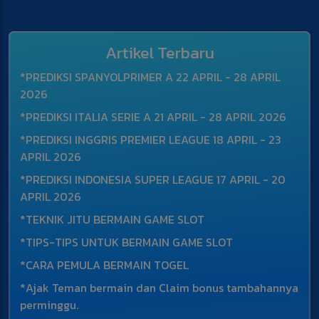
Artikel Terbaru
*PREDIKSI SPANYOLPRIMER A 22 APRIL - 28 APRIL
2026
*PREDIKSI ITALIA SERIE A 21 APRIL - 28 APRIL 2026
*PREDIKSI INGGRIS PREMIER LEAGUE 18 APRIL - 23
APRIL 2026
*PREDIKSI INDONESIA SUPER LEAGUE 17 APRIL - 20
APRIL 2026
*TEKNIK JITU BERMAIN GAME SLOT
*TIPS-TIPS UNTUK BERMAIN GAME SLOT
*CARA PEMULA BERMAIN TOGEL
*Ajak Teman bermain dan Claim bonus tambahannya
perminggu.