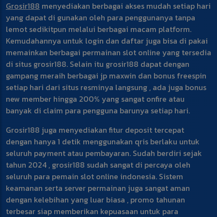
Grosir188
menyediakan berbagai akses mudah setiap hari
yang dapat di gunakan oleh para penggunanya tanpa
lemot sedikitpun melalui berbagai macam platform.
Kemudahannya untuk login dan daftar juga bisa di pakai
memainkan berbagai permainan slot online yang tersedia
di situs grosir188. Selain itu grosir188 dapat dengan
gampang meraih berbagai jp maxwin dan bonus freespin
setiap hari dari situs resminya langsung , ada juga bonus
new member hingga 200% yang sangat onfire atau
banyak di claim para pengguna barunya setiap hari.
Grosir188 juga menyediakan fitur deposit tercepat
dengan hanya 1 detik menggunakan qris berlaku untuk
seluruh payment atau pembayaran. Sudah berdiri sejak
tahun 2024 , grosir188 sudah sangat di percaya oleh
seluruh para pemain slot online indonesia. Sistem
keamanan serta server permainan juga sangat aman
dengan kelebihan yang luar biasa , promo tahunan
terbesar siap memberikan kepuasaan untuk para