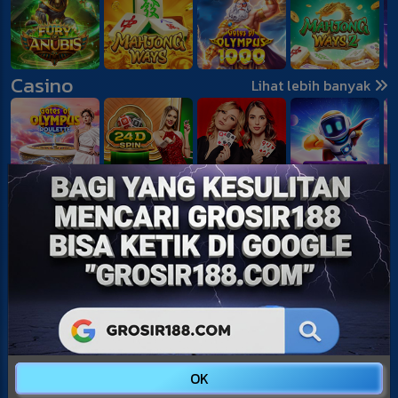
Casino
Lihat lebih banyak
Provider Kami
OK